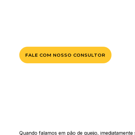
A Tradição do Pão de Q
Voltar para Blog
FALE COM NOSSO CONSULTOR
Quando falamos em pão de queijo, imediatamente s